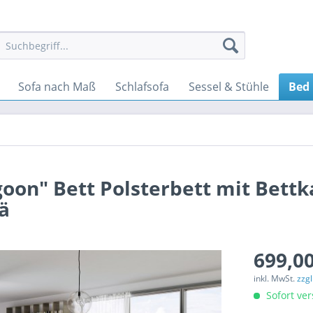
Sofa nach Maß
Schlafsofa
Sessel & Stühle
Bed
oon" Bett Polsterbett mit Bettk
wä
699,00
inkl. MwSt.
zzg
Sofort ver