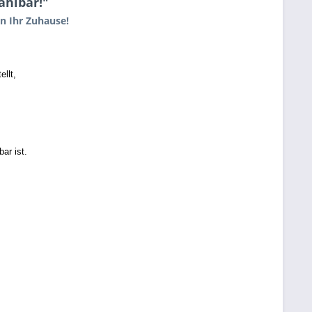
ählbar!"
n Ihr Zuhause!
llt,
ar ist.