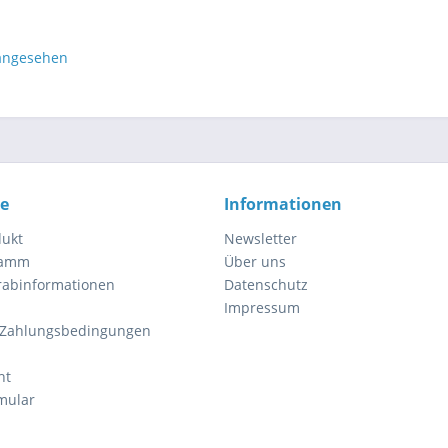
 angesehen
ce
Informationen
dukt
Newsletter
ramm
Über uns
orabinformationen
Datenschutz
Impressum
 Zahlungsbedingungen
ht
mular