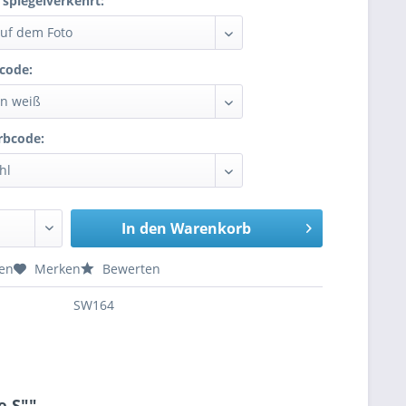
 spiegelverkehrt:
code:
rbcode:
In den
Warenkorb
hen
Merken
Bewerten
SW164
e S""