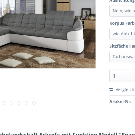
Ausrichtung
Korpus Farb
Sitzfäche Fa
Vergleic
Artikel-Nr.:
hnlandschaft Ecksofa mit Funktion Modell "Spac